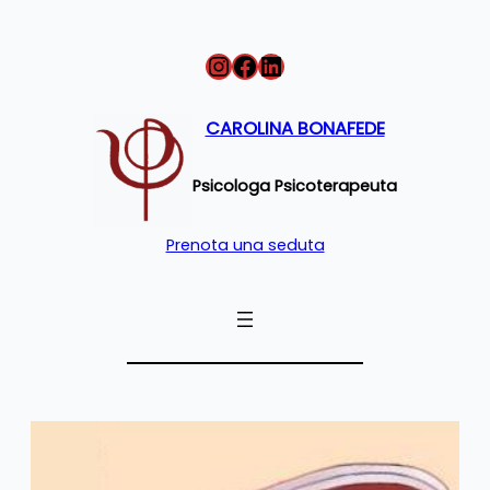
Vai
Instagram
Facebook
LinkedIn
al
contenuto
CAROLINA BONAFEDE
Psicologa Psicoterapeuta
Prenota una seduta